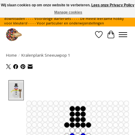
Wij slaan cookies op om onze website te verbeteren.
Lees onze Privacy Policy
Manage cookies
Gratis verzending binnen Nederland - - - - Legvoorbeelden gratis te
downloaden - - - - Voordelige startersets - - - - De meest leerzame hobby
voor kleuters! - - - - Voor particulier en onderwijsinstellingen
Verlanglijst
Winkelwa
Home
/
Kralenplank Sneeuwpop 1
Product image slideshow Items