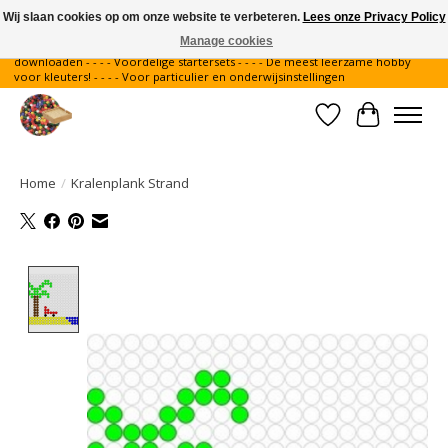
Wij slaan cookies op om onze website te verbeteren.
Lees onze Privacy Policy
Manage cookies
Gratis verzending binnen Nederland - - - - Legvoorbeelden gratis te
downloaden - - - - Voordelige startersets - - - - De meest leerzame hobby
voor kleuters! - - - - Voor particulier en onderwijsinstellingen
Verlanglijst
Winkelwa
Home
/
Kralenplank Strand
Product image slideshow Items