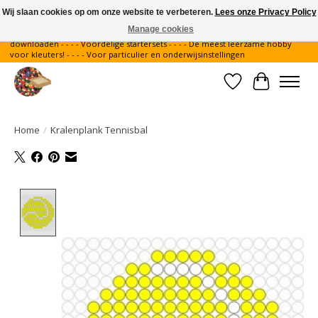
Wij slaan cookies op om onze website te verbeteren.
Lees onze Privacy Policy
Manage cookies
Gratis verzending binnen Nederland - - - - Legvoorbeelden gratis te
downloaden - - - - Voordelige startersets - - - - De meest leerzame hobby
voor kleuters! - - - - Voor particulier en onderwijsinstellingen
Verlanglijst
Winkelwa
Home
/
Kralenplank Tennisbal
Product image slideshow Items