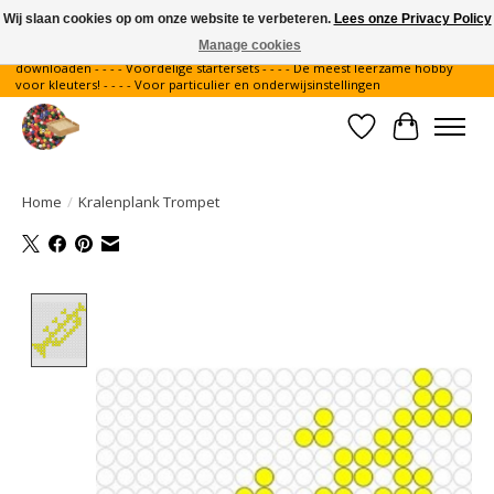
Wij slaan cookies op om onze website te verbeteren.
Lees onze Privacy Policy
Manage cookies
Gratis verzending binnen Nederland - - - - Legvoorbeelden gratis te
downloaden - - - - Voordelige startersets - - - - De meest leerzame hobby
voor kleuters! - - - - Voor particulier en onderwijsinstellingen
Verlanglijst
Winkelwa
Home
/
Kralenplank Trompet
Product image slideshow Items