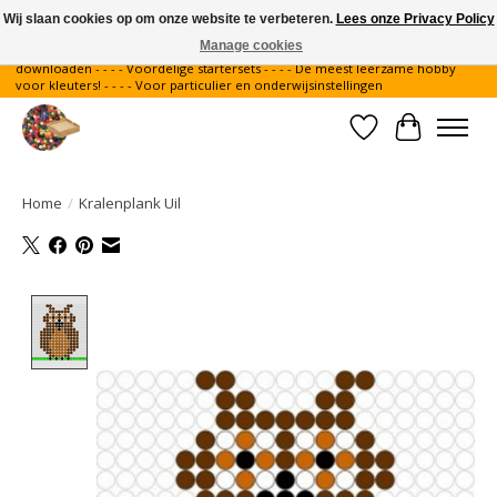
Wij slaan cookies op om onze website te verbeteren.
Lees onze Privacy Policy
Manage cookies
Gratis verzending binnen Nederland - - - - Legvoorbeelden gratis te
downloaden - - - - Voordelige startersets - - - - De meest leerzame hobby
voor kleuters! - - - - Voor particulier en onderwijsinstellingen
Verlanglijst
Winkelwa
Home
/
Kralenplank Uil
Product image slideshow Items