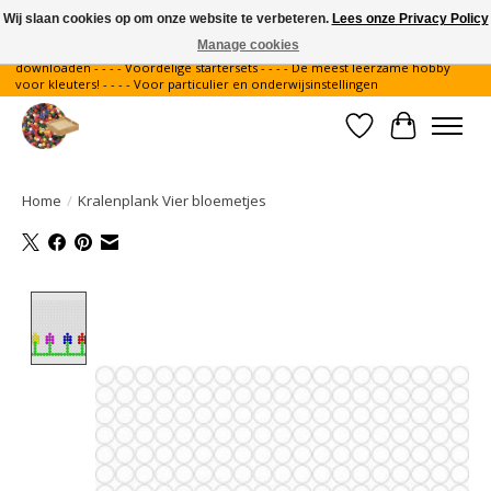
Wij slaan cookies op om onze website te verbeteren.
Lees onze Privacy Policy
Manage cookies
Gratis verzending binnen Nederland - - - - Legvoorbeelden gratis te
downloaden - - - - Voordelige startersets - - - - De meest leerzame hobby
voor kleuters! - - - - Voor particulier en onderwijsinstellingen
Verlanglijst
Winkelwa
Home
/
Kralenplank Vier bloemetjes
Product image slideshow Items