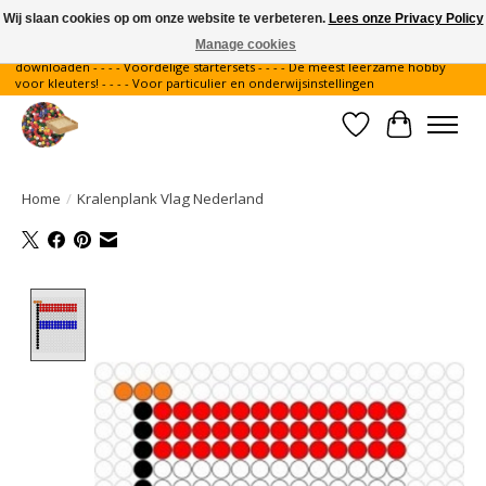
Wij slaan cookies op om onze website te verbeteren.
Lees onze Privacy Policy
Manage cookies
Gratis verzending binnen Nederland - - - - Legvoorbeelden gratis te
downloaden - - - - Voordelige startersets - - - - De meest leerzame hobby
voor kleuters! - - - - Voor particulier en onderwijsinstellingen
Verlanglijst
Winkelwa
Home
/
Kralenplank Vlag Nederland
Product image slideshow Items