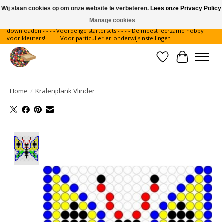
Wij slaan cookies op om onze website te verbeteren.
Lees onze Privacy Policy
Manage cookies
Gratis verzending binnen Nederland - - - - Legvoorbeelden gratis te
downloaden - - - - Voordelige startersets - - - - De meest leerzame hobby
voor kleuters! - - - - Voor particulier en onderwijsinstellingen
Verlanglijst
Winkelwa
Home
/
Kralenplank Vlinder
Product image slideshow Items