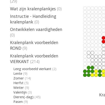
(29)
Wat zijn kralenplankjes
(0)
Instructie - Handleiding
kralenplank
(0)
Ontwikkelen vaardigheden
(0)
Kralenplank voorbeelden
ROND
(9)
Kralenplank voorbeelden
VIERKANT
(214)
Leeg voorbeeld vierkant
(2)
Lente
(9)
Zomer
(14)
Herfst
(5)
Winter
(9)
Valentijn
(3)
Kr
Dieren(-dag)
(45)
Pasen
(9)