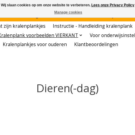
Wij slaan cookies op om onze website te verbeteren.
Lees onze Privacy Policy
Manage cookies
den - - - - Voordelige startersets - - - - De meest leerzame hobby voor kleuters!
t zijn kralenplankjes
Instructie - Handleiding kralenplank
Kralenplank voorbeelden VIERKANT
Voor onderwijsinste
Kralenplankjes voor ouderen
Klantbeoordelingen
Dieren(-dag)