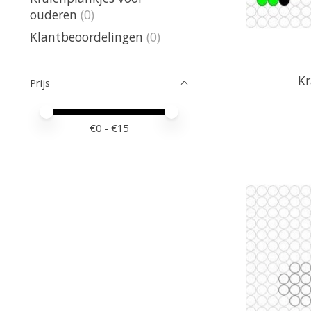
ouderen
(0)
Klantbeoordelingen
(0)
Kr
Prijs
Minimale prijswaarde
Price maximum value
€
0
- €
15