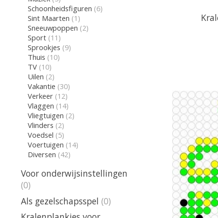
Schoonheidsfiguren
(6)
Kra
Sint Maarten
(1)
Sneeuwpoppen
(2)
Sport
(11)
Sprookjes
(9)
Thuis
(10)
TV
(10)
Uilen
(2)
Vakantie
(30)
Verkeer
(12)
Vlaggen
(14)
Vliegtuigen
(2)
Vlinders
(2)
Voedsel
(5)
Voertuigen
(14)
Diversen
(42)
Voor onderwijsinstellingen
(0)
Als gezelschapsspel
(0)
Kralenplankjes voor