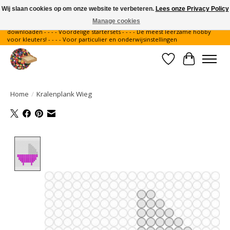
Wij slaan cookies op om onze website te verbeteren.
Lees onze Privacy Policy
Manage cookies
Gratis verzending binnen Nederland - - - - Legvoorbeelden gratis te
downloaden - - - - Voordelige startersets - - - - De meest leerzame hobby
voor kleuters! - - - - Voor particulier en onderwijsinstellingen
Verlanglijst
Winkelwa
Home
/
Kralenplank Wieg
Product image slideshow Items