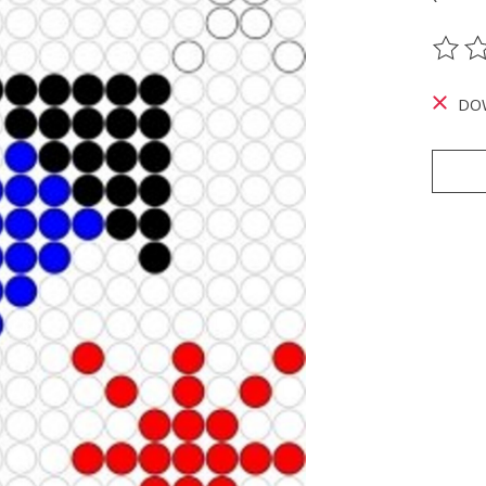
De be
DO