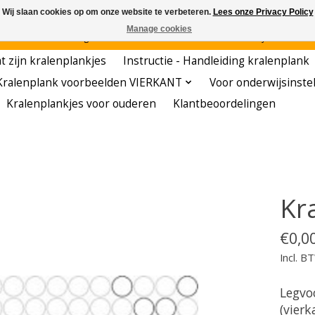
Wij slaan cookies op om onze website te verbeteren.
Lees onze Privacy Policy
Manage cookies
den - - - - Voordelige startersets - - - - De meest leerzame hobby voor kleuters!
t zijn kralenplankjes
Instructie - Handleiding kralenplank
Kralenplank voorbeelden VIERKANT
Voor onderwijsinste
Kralenplankjes voor ouderen
Klantbeoordelingen
Kr
€0,0
Incl. B
Legvo
(vierk