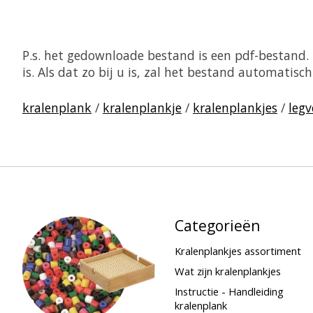
P.s. het gedownloade bestand is een pdf-bestand
is. Als dat zo bij u is, zal het bestand automati
kralenplank
/
kralenplankje
/
kralenplankjes
/
legv
Categorieën
Kralenplankjes assortiment
Wat zijn kralenplankjes
Instructie - Handleiding
kralenplank