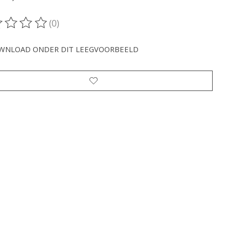
(0)
oordeling van dit product is
0
van de 5
WNLOAD ONDER DIT LEEGVOORBEELD