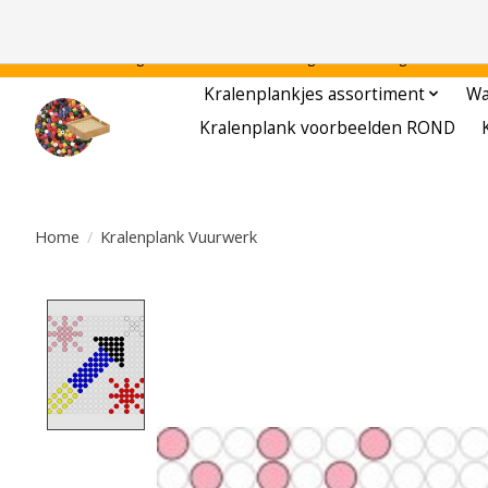
Gratis verzending binnen Nederland - - - - Legvoorbeelden gratis te downloa
Kralenplankjes assortiment
Wa
Kralenplank voorbeelden ROND
Home
/
Kralenplank Vuurwerk
Product image slideshow Items