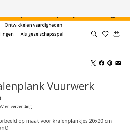
 - - - - Voor particulier en onderwijsinstellingen
Aanmelden / Inloggen
Ontwikkelen vaardigheden
llingen
Als gezelschapsspel
alenplank Vuurwerk
0
TW en verzending
orbeeld op maat voor kralenplankjes 20x20 cm
ant)