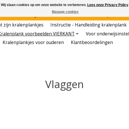
Wij slaan cookies op om onze website te verbeteren.
Lees onze Privacy Policy
Manage cookies
den - - - - Voordelige startersets - - - - De meest leerzame hobby voor kleuters!
t zijn kralenplankjes
Instructie - Handleiding kralenplank
Kralenplank voorbeelden VIERKANT
Voor onderwijsinste
Kralenplankjes voor ouderen
Klantbeoordelingen
Vlaggen