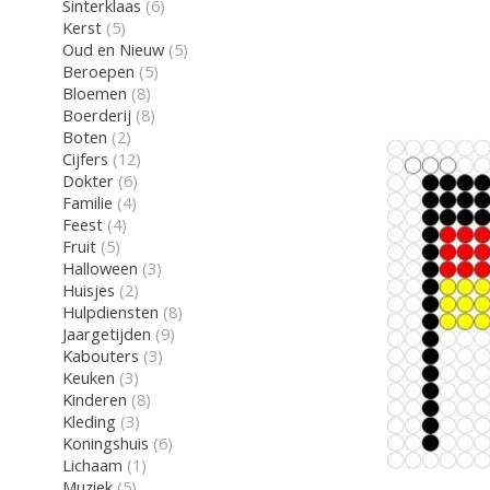
Sinterklaas
(6)
Kerst
(5)
Oud en Nieuw
(5)
Beroepen
(5)
Bloemen
(8)
Boerderij
(8)
Boten
(2)
Cijfers
(12)
Dokter
(6)
Familie
(4)
Feest
(4)
Fruit
(5)
Halloween
(3)
Huisjes
(2)
Hulpdiensten
(8)
Jaargetijden
(9)
Kabouters
(3)
Keuken
(3)
Kinderen
(8)
Kleding
(3)
Koningshuis
(6)
Lichaam
(1)
Muziek
(5)