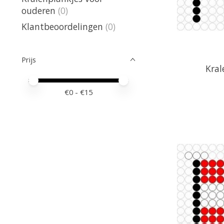
ouderen
(0)
Klantbeoordelingen
(0)
Prijs
Kral
Minimale prijswaarde
Price maximum value
€
0
- €
15