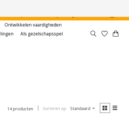
 - - - - Voor particulier en onderwijsinstellingen
Aanmelden / Inloggen
Ontwikkelen vaardigheden
llingen
Als gezelschapsspel
Sorteren op
Standaard
14 producten