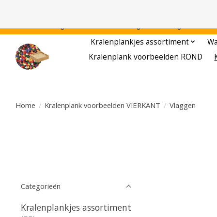
Gratis verzending binnen Nederland - - - - Legvoorbeelden gratis te downloa
Kralenplankjes assortiment
Wa
Kralenplank voorbeelden ROND
Home
/
Kralenplank voorbeelden VIERKANT
/
Vlaggen
Categorieën
Kralenplankjes assortiment