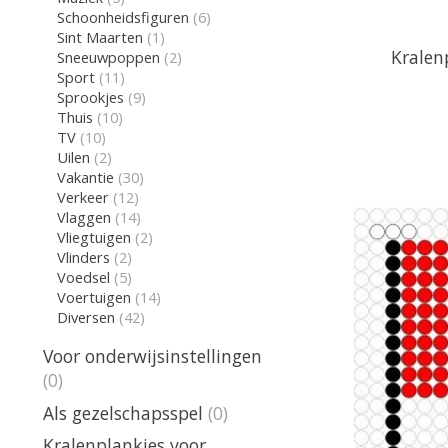
Schoonheidsfiguren
(6)
Sint Maarten
(1)
Kralen
Sneeuwpoppen
(2)
Sport
(11)
Sprookjes
(9)
Thuis
(10)
TV
(10)
Uilen
(2)
Vakantie
(30)
Verkeer
(12)
Vlaggen
(14)
Vliegtuigen
(2)
Vlinders
(2)
Voedsel
(5)
Voertuigen
(14)
Diversen
(42)
Voor onderwijsinstellingen
(0)
Als gezelschapsspel
(0)
Kralenplankjes voor