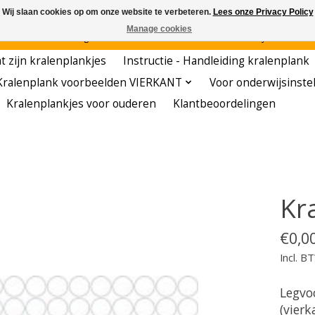
Wij slaan cookies op om onze website te verbeteren.
Lees onze Privacy Policy
Manage cookies
den - - - - Voordelige startersets - - - - De meest leerzame hobby voor kleuters!
t zijn kralenplankjes
Instructie - Handleiding kralenplank
Kralenplank voorbeelden VIERKANT
Voor onderwijsinste
Kralenplankjes voor ouderen
Klantbeoordelingen
Kr
€0,0
Incl. B
Legvo
(vierk