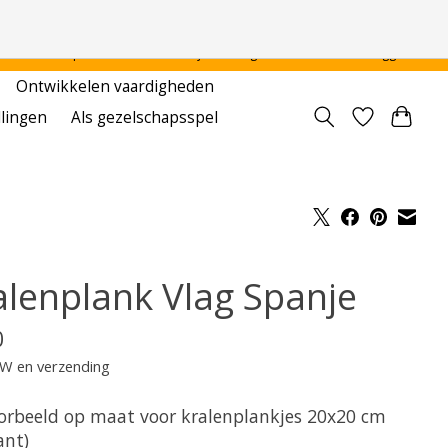
 - - - - Voor particulier en onderwijsinstellingen
Aanmelden / Inloggen
Ontwikkelen vaardigheden
llingen
Als gezelschapsspel
alenplank Vlag Spanje
0
TW en verzending
orbeeld op maat voor kralenplankjes 20x20 cm
ant)