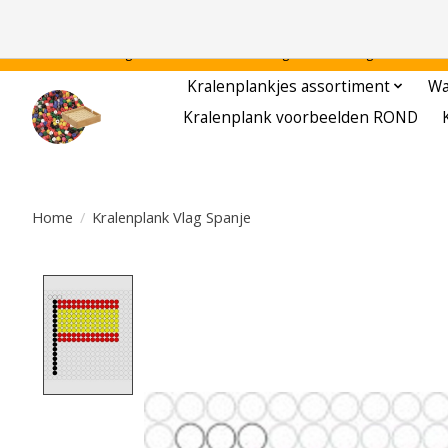
Gratis verzending binnen Nederland - - - - Legvoorbeelden gratis te downloa
Kralenplankjes assortiment
Wa
Kralenplank voorbeelden ROND
Home
/
Kralenplank Vlag Spanje
Product image slideshow Items