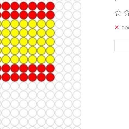
De be
DO