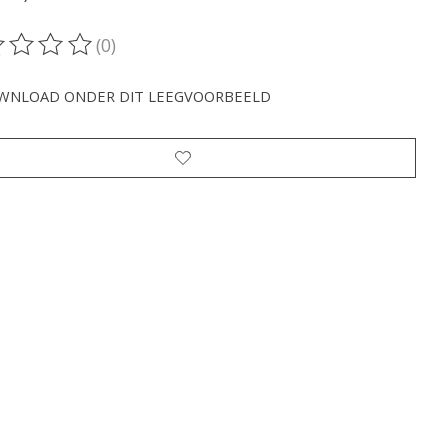
(0)
oordeling van dit product is
0
van de 5
WNLOAD ONDER DIT LEEGVOORBEELD