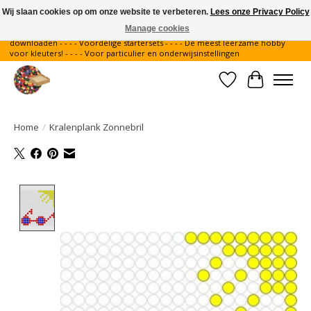
Wij slaan cookies op om onze website te verbeteren.
Lees onze Privacy Policy
Manage cookies
Gratis verzending binnen Nederland - - - - Legvoorbeelden gratis te
downloaden - - - - Voordelige startersets - - - - De meest leerzame hobby
voor kleuters! - - - - Voor particulier en onderwijsinstellingen
Verlanglijst
Winkelwa
Home
/
Kralenplank Zonnebril
Product image slideshow Items