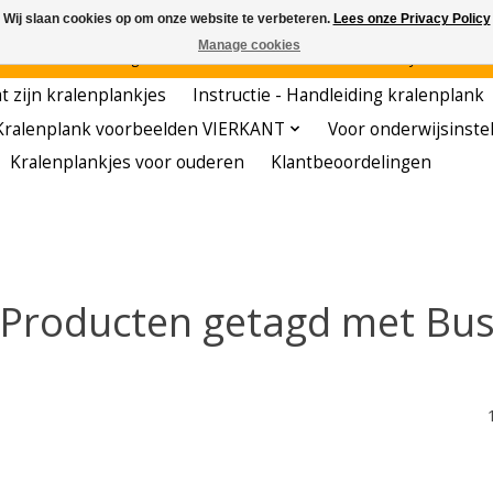
Wij slaan cookies op om onze website te verbeteren.
Lees onze Privacy Policy
Manage cookies
den - - - - Voordelige startersets - - - - De meest leerzame hobby voor kleuters!
t zijn kralenplankjes
Instructie - Handleiding kralenplank
Kralenplank voorbeelden VIERKANT
Voor onderwijsinste
Kralenplankjes voor ouderen
Klantbeoordelingen
Producten getagd met Bu