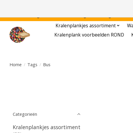
Gratis verzending binnen Nederland - - - - Legvoorbeelden gratis te downloa
Kralenplankjes assortiment
Wa
Kralenplank voorbeelden ROND
Home
/
Tags
/
Bus
Categorieën
Kralenplankjes assortiment