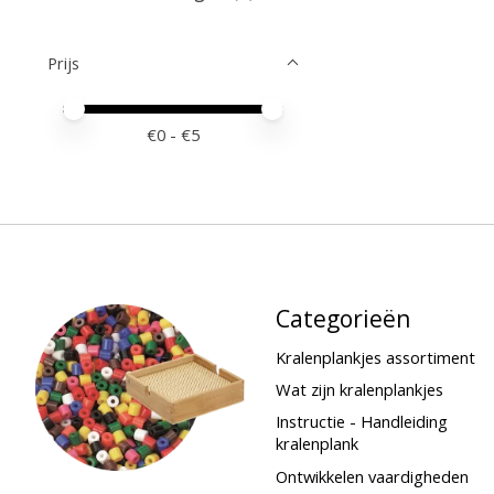
Prijs
Minimale prijswaarde
Price maximum value
€
0
- €
5
Categorieën
Kralenplankjes assortiment
Wat zijn kralenplankjes
Instructie - Handleiding
kralenplank
Ontwikkelen vaardigheden