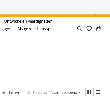
 - - - - Voor particulier en onderwijsinstellingen
Aanmelden / Inloggen
Ontwikkelen vaardigheden
llingen
Als gezelschapsspel
s
Sorteren op
Naam oplopend
1 producten