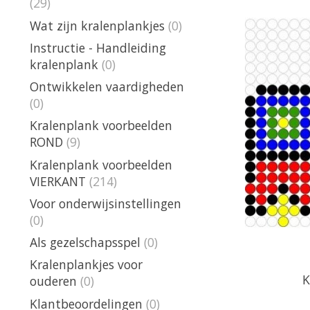
(29)
Wat zijn kralenplankjes
(0)
Instructie - Handleiding
kralenplank
(0)
Ontwikkelen vaardigheden
(0)
Kralenplank voorbeelden
ROND
(9)
Kralenplank voorbeelden
VIERKANT
(214)
Voor onderwijsinstellingen
(0)
Als gezelschapsspel
(0)
Kralenplankjes voor
K
ouderen
(0)
Klantbeoordelingen
(0)