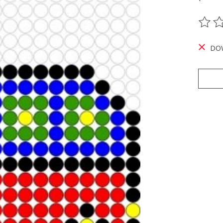
De be
DO