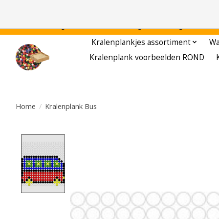
Gratis verzending binnen Nederland - - - - Legvoorbeelden gratis te downloa
Kralenplankjes assortiment
Wa
Kralenplank voorbeelden ROND
Home
/
Kralenplank Bus
Product image slideshow Items