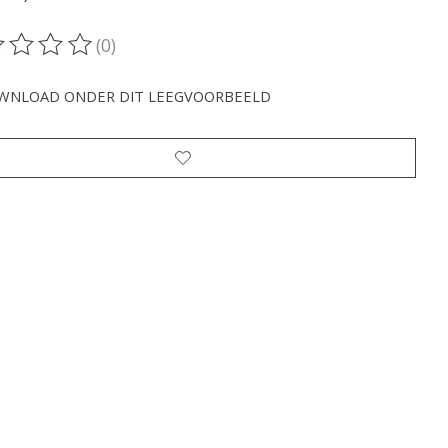
(0)
oordeling van dit product is
0
van de 5
WNLOAD ONDER DIT LEEGVOORBEELD