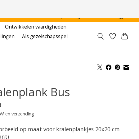
 - - - - Voor particulier en onderwijsinstellingen
Aanmelden / Inloggen
Ontwikkelen vaardigheden
llingen
Als gezelschapsspel
alenplank Bus
0
TW en verzending
orbeeld op maat voor kralenplankjes 20x20 cm
ant)