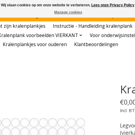
Wij slaan cookies op om onze website te verbeteren.
Lees onze Privacy Policy
Manage cookies
den - - - - Voordelige startersets - - - - De meest leerzame hobby voor kleuters!
t zijn kralenplankjes
Instructie - Handleiding kralenplank
Kralenplank voorbeelden VIERKANT
Voor onderwijsinste
Kralenplankjes voor ouderen
Klantbeoordelingen
Kr
€0,0
Incl. B
Legvo
(vierk