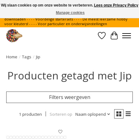
Wij slaan cookies op om onze website te verbeteren.
Lees onze Privacy Policy
Manage cookies
Gratis verzending binnen Nederland - - - - Legvoorbeelden gratis te
downloaden - - - - Voordelige startersets - - - - De meest leerzame hobby
voor kleuters! - - - - Voor particulier en onderwijsinstellingen
Verlanglijst
Winkelwa
Home
/
Tags
/
Jip
Producten getagd met Jip
Filters weergeven
1 producten
Sorteren op
Naam oplopend