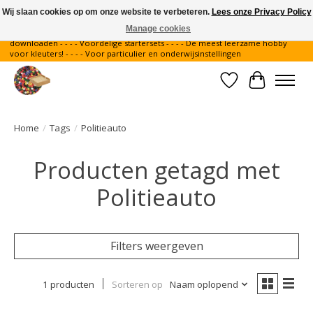
Wij slaan cookies op om onze website te verbeteren.
Lees onze Privacy Policy
Manage cookies
Gratis verzending binnen Nederland - - - - Legvoorbeelden gratis te
downloaden - - - - Voordelige startersets - - - - De meest leerzame hobby
voor kleuters! - - - - Voor particulier en onderwijsinstellingen
Verlanglijst
Winkelwa
Home
/
Tags
/
Politieauto
Producten getagd met
Politieauto
Filters weergeven
1 producten
Sorteren op
Naam oplopend