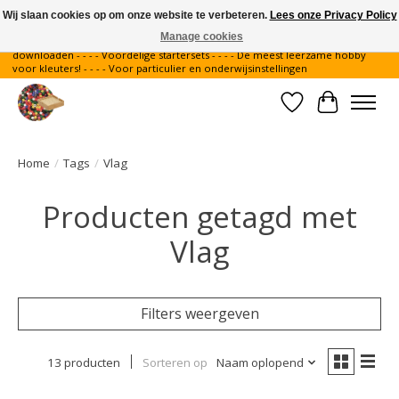
Wij slaan cookies op om onze website te verbeteren.
Lees onze Privacy Policy
Manage cookies
Gratis verzending binnen Nederland - - - - Legvoorbeelden gratis te
downloaden - - - - Voordelige startersets - - - - De meest leerzame hobby
voor kleuters! - - - - Voor particulier en onderwijsinstellingen
Verlanglijst
Winkelwa
Home
/
Tags
/
Vlag
Producten getagd met
Vlag
Filters weergeven
13 producten
Sorteren op
Naam oplopend