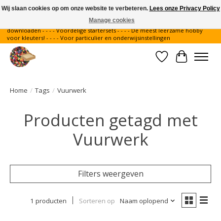
Wij slaan cookies op om onze website te verbeteren.
Lees onze Privacy Policy
Manage cookies
Gratis verzending binnen Nederland - - - - Legvoorbeelden gratis te
downloaden - - - - Voordelige startersets - - - - De meest leerzame hobby
voor kleuters! - - - - Voor particulier en onderwijsinstellingen
Verlanglijst
Winkelwa
Home
/
Tags
/
Vuurwerk
Producten getagd met
Vuurwerk
Filters weergeven
1 producten
Sorteren op
Naam oplopend