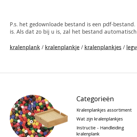
P.s. het gedownloade bestand is een pdf-bestand
is. Als dat zo bij u is, zal het bestand automati
kralenplank
/
kralenplankje
/
kralenplankjes
/
legv
Categorieën
Kralenplankjes assortiment
Wat zijn kralenplankjes
Instructie - Handleiding
kralenplank