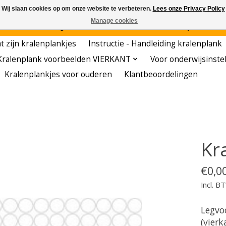
Wij slaan cookies op om onze website te verbeteren.
Lees onze Privacy Policy
Manage cookies
den - - - - Voordelige startersets - - - - De meest leerzame hobby voor kleuters!
t zijn kralenplankjes
Instructie - Handleiding kralenplank
Kralenplank voorbeelden VIERKANT
Voor onderwijsinste
Kralenplankjes voor ouderen
Klantbeoordelingen
Kr
€0,0
Incl. B
Legvo
(vierk