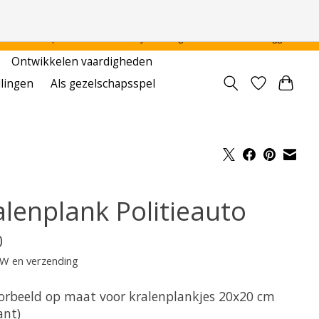
 - - - - Voor particulier en onderwijsinstellingen
Aanmelden / Inloggen
Ontwikkelen vaardigheden
llingen
Als gezelschapsspel
alenplank Politieauto
0
TW en verzending
orbeeld op maat voor kralenplankjes 20x20 cm
ant)