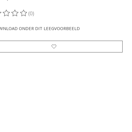
(0)
oordeling van dit product is
0
van de 5
WNLOAD ONDER DIT LEEGVOORBEELD