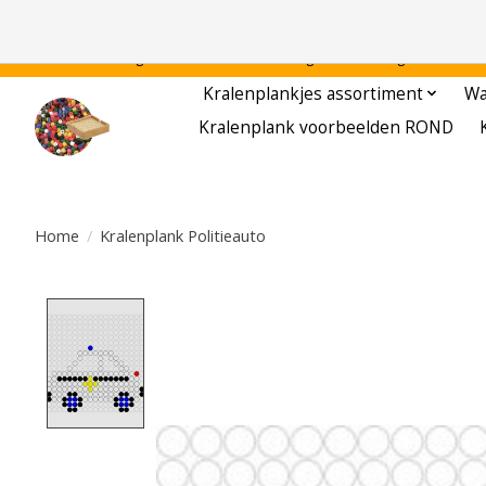
Gratis verzending binnen Nederland - - - - Legvoorbeelden gratis te downloa
Kralenplankjes assortiment
Wa
Kralenplank voorbeelden ROND
Home
/
Kralenplank Politieauto
Product image slideshow Items