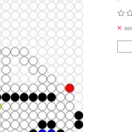
De be
DO