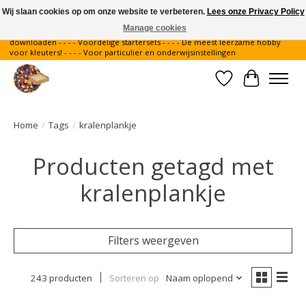
Wij slaan cookies op om onze website te verbeteren.
Lees onze Privacy Policy
Manage cookies
Gratis verzending binnen Nederland - - - - Legvoorbeelden gratis te
downloaden - - - - Voordelige startersets - - - - De meest leerzame hobby
voor kleuters! - - - - Voor particulier en onderwijsinstellingen
Verlanglijst
Winkelwa
Home
/
Tags
/
kralenplankje
Producten getagd met
kralenplankje
Filters weergeven
243 producten
Sorteren op
Naam oplopend